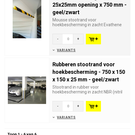
25x25mm opening x 750 mm -
geel/zwart
Mousse stootrand voor
hoekbescherming in zacht Evathene
polymere voorkomen schade en
verwondingen. D...
-
+
VARIANTS
Rubberen stootrand voor
hoekbescherming - 750 x 150
x 150 x 25 mm - geel/zwart
Stootrand in rubber voor
hoekbescherming in zacht NBR (nitril
rubber) die schade en verwondingen
voo...
-
+
VARIANTS
Toon 1 - 6 van 6