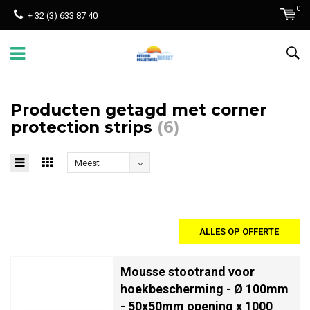
0
+ 32 (3) 633 87 40
Producten getagd met corner
protection strips
(6)
Meest
bekeken
ALLES OP OFFERTE
Mousse stootrand voor
hoekbescherming - Ø 100mm
- 50x50mm opening x 1000