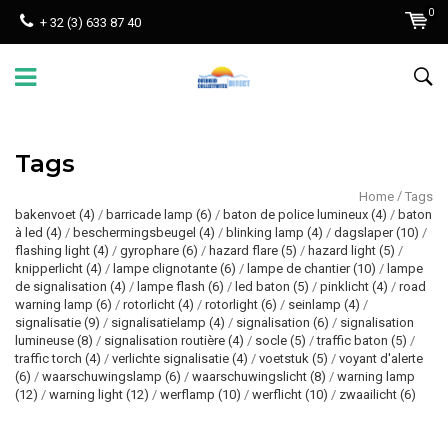
0
+ 32 (3) 633 87 40
Tags
/
Home
Tags
bakenvoet
(4)
/
barricade lamp
(6)
/
baton de police lumineux
(4)
/
baton
à led
(4)
/
beschermingsbeugel
(4)
/
blinking lamp
(4)
/
dagslaper
(10)
/
flashing light
(4)
/
gyrophare
(6)
/
hazard flare
(5)
/
hazard light
(5)
/
knipperlicht
(4)
/
lampe clignotante
(6)
/
lampe de chantier
(10)
/
lampe
de signalisation
(4)
/
lampe flash
(6)
/
led baton
(5)
/
pinklicht
(4)
/
road
warning lamp
(6)
/
rotorlicht
(4)
/
rotorlight
(6)
/
seinlamp
(4)
/
signalisatie
(9)
/
signalisatielamp
(4)
/
signalisation
(6)
/
signalisation
lumineuse
(8)
/
signalisation routière
(4)
/
socle
(5)
/
traffic baton
(5)
/
traffic torch
(4)
/
verlichte signalisatie
(4)
/
voetstuk
(5)
/
voyant d'alerte
(6)
/
waarschuwingslamp
(6)
/
waarschuwingslicht
(8)
/
warning lamp
(12)
/
warning light
(12)
/
werflamp
(10)
/
werflicht
(10)
/
zwaailicht
(6)