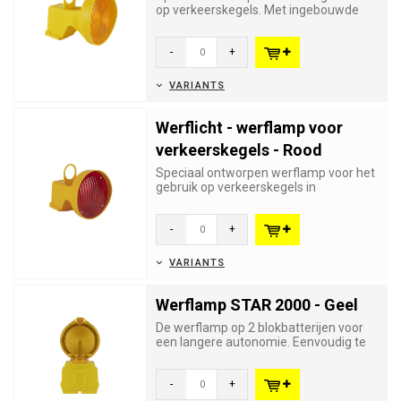
op verkeerskegels. Met ingebouwde
automatische aan/uit schakelaa...
-
+
VARIANTS
Werflicht - werflamp voor
verkeerskegels - Rood
Speciaal ontworpen werflamp voor het
gebruik op verkeerskegels in
luchthavens of langs spoorwegen. M...
-
+
VARIANTS
Werflamp STAR 2000 - Geel
De werflamp op 2 blokbatterijen voor
een langere autonomie. Eenvoudig te
bedienen. Met stevige anti-...
-
+