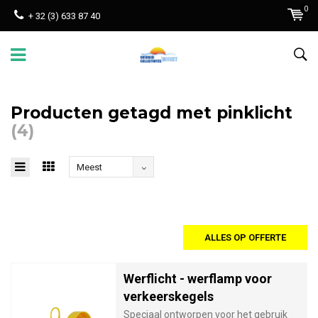
0
+ 32 (3) 633 87 40
Producten getagd met pinklicht
(4)
Meest
bekeken
ALLES OP OFFERTE
Werflicht - werflamp voor
verkeerskegels
Speciaal ontworpen voor het gebruik