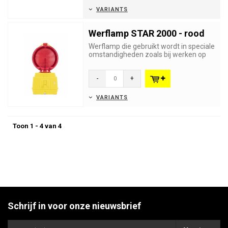
VARIANTS
Werflamp STAR 2000 - rood
Werflamp die gebruikt wordt in speciale
omstandigheden zoals bij werken op
luchthavens of aan spoorw...
-
+
VARIANTS
Toon 1 - 4 van 4
Schrijf in voor onze nieuwsbrief