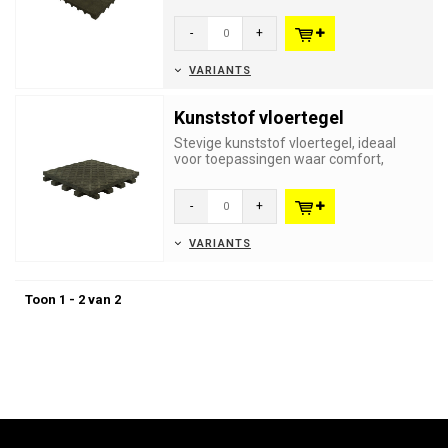
hebben een val dempende func...
-
+
VARIANTS
Kunststof vloertegel
Stevige kunststof vloertegel, ideaal
voor toepassingen waar comfort,
veiligheid en duurzaamheid ess...
-
+
VARIANTS
Toon 1 - 2 van 2