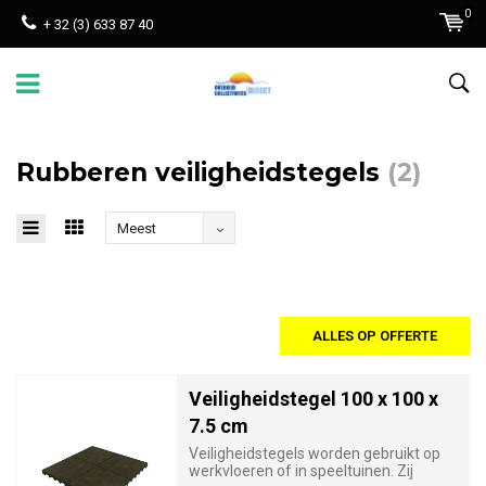
0
+ 32 (3) 633 87 40
Rubberen veiligheidstegels
(2)
Meest
bekeken
ALLES OP OFFERTE
Veiligheidstegel 100 x 100 x
7.5 cm
Veiligheidstegels worden gebruikt op
werkvloeren of in speeltuinen. Zij