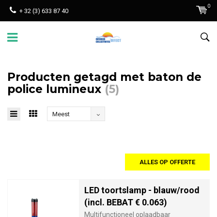
0
+ 32 (3) 633 87 40
Producten getagd met baton de
police lumineux
(5)
Meest
bekeken
ALLES OP OFFERTE
LED toortslamp - blauw/rood
(incl. BEBAT € 0.063)
Multifunctioneel oplaadbaar