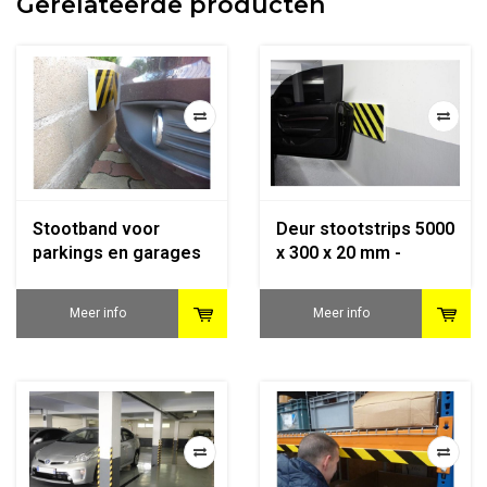
Gerelateerde producten
Stootband voor
Deur stootstrips 5000
parkings en garages
x 300 x 20 mm -
- 1000 x 150 x 80 mm
geel/zwart
- geel/zwart
Meer info
Meer info