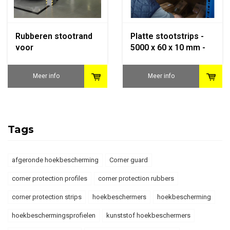
Rubberen stootrand
Platte stootstrips -
voor
5000 x 60 x 10 mm -
hoekbescherming -
geel/zwart
750 x 150 x 150 x 25
Meer info
Meer info
mm - geel/zwart
Tags
afgeronde hoekbescherming
Corner guard
corner protection profiles
corner protection rubbers
corner protection strips
hoekbeschermers
hoekbescherming
hoekbeschermingsprofielen
kunststof hoekbeschermers