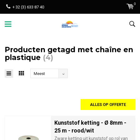
0
+ 32 (3) 633 87 40
Producten getagd met chaîne en
plastique
(4)
Meest
bekeken
ALLES OP OFFERTE
Kunststof ketting - Ø 8mm -
25 m - rood/wit
Zware ketting uit kunststof op rol van