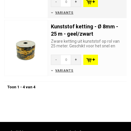
-
+
VARIANTS
Kunststof ketting - Ø 8mm -
25 m - geel/zwart
Zware ketting uit kunststof op rol van
25 meter. Geschikt voor het snel en
goed zichtbaar afbakenen...
-
+
VARIANTS
Toon 1 - 4 van 4