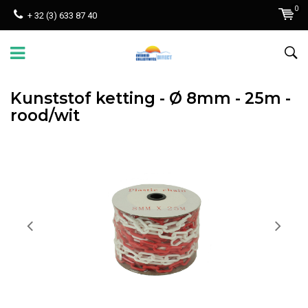
0
+ 32 (3) 633 87 40
Kunststof ketting - Ø 8mm - 25m -
rood/wit