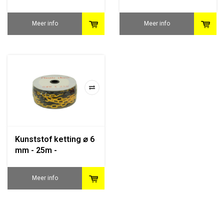
opvulbare voet 4 kg.
opvulbare ronde voet
9 kg.
Meer info
Meer info
Kunststof ketting ⌀ 6
mm - 25m -
geel/zwart
Meer info