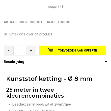
Image
1
/ 3
ARTIKELCODE
51-1080-001
SKU
51-1080-001
Email ons over dit product
-
+
TOEVOEGEN AAN OFFERTE
Beschrijving
Kunststof ketting - Ø 8 mm
25 meter in twee
kleurencombinaties
Beschikbaar in rood/wit of zwart/geel
Verpakt op rol van 25 meter