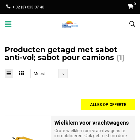
0
+ 32 (3) 633 87 40
Producten getagd met sabot
anti-vol; sabot pour camions
(1)
Meest
bekeken
ALLES OP OFFERTE
Wielklem voor vrachtwagens
Grote wielklem om vrachtwagens te
immobiliseren. Ook gebruikt om dure