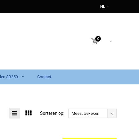
NL
0
den SB250
Contact
Sorteren op:
Meest bekeken