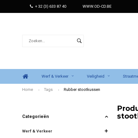
+ 32 (3) 633 87 40
WWW.OD-CD.BE
Werf & Verkeer
Veiligheid
Straatme
Home
Tags
Rubber stootkussen
Prod
stoo
Categorieën
Werf & Verkeer