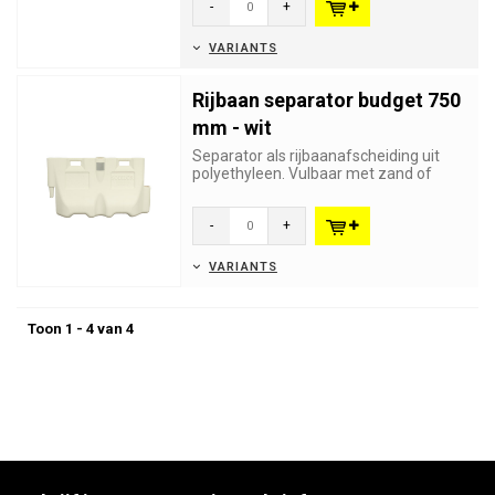
-
+
VARIANTS
Rijbaan separator budget 750
mm - wit
Separator als rijbaanafscheiding uit
polyethyleen. Vulbaar met zand of
water. Uitstekende kwaliteit ...
-
+
VARIANTS
Toon 1 - 4 van 4