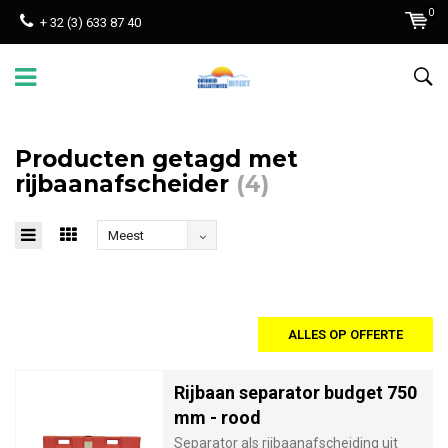
0
+ 32 (3) 633 87 40
Producten getagd met
rijbaanafscheider
(4)
Meest
bekeken
ALLES OP OFFERTE
Rijbaan separator budget 750
mm - rood
Separator als rijbaanafscheiding uit