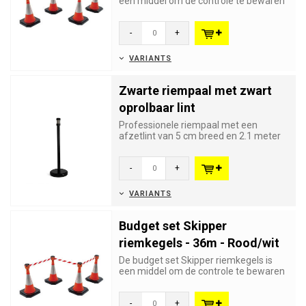
een middel om de controle te bewaren
over grote aantallen bezoe...
-
+
VARIANTS
Zwarte riempaal met zwart
oprolbaar lint
Professionele riempaal met een
afzetlint van 5 cm breed en 2.1 meter
lang. Het oprolbaar lint zit ve...
-
+
VARIANTS
Budget set Skipper
riemkegels - 36m - Rood/wit
De budget set Skipper riemkegels is
een middel om de controle te bewaren
over grote aantallen bezoe...
-
+