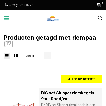
0
+ 32 (3) 633 87 40
Producten getagd met riempaal
(17)
Meest
bekeken
ALLES OP OFFERTE
BIG set Skipper riemkegels -
9m - Rood/wit
De BIG set Skipper riemkegels is een