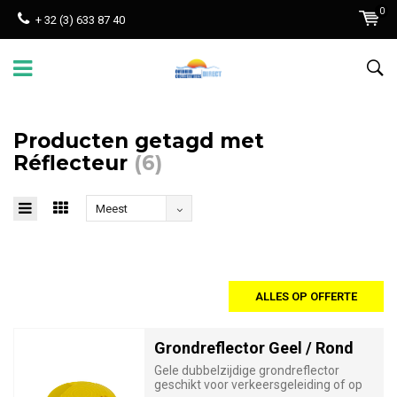
0
+ 32 (3) 633 87 40
Producten getagd met
Réflecteur
(6)
Meest
bekeken
ALLES OP OFFERTE
Grondreflector Geel / Rond
Gele dubbelzijdige grondreflector
geschikt voor verkeersgeleiding of op