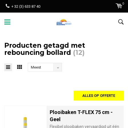
0
+ 32 (3) 633 87 40
Producten getagd met
rebouncing bollard
(12)
Meest
bekeken
ALLES OP OFFERTE
Plooibaken T-FLEX 75 cm -
Geel
Flexibel plooibaken vervaardigd uit één