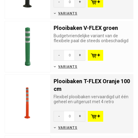
-
+
VARIANTS
Plooibaken V-FLEX groen
Budgetvriendelijke variant van de
flexibele paal die steeds onbeschadigd
terugkeert naar zijn oorspr...
-
+
VARIANTS
Plooibaken T-FLEX Oranje 100
cm
Flexibel plooibaken vervaardigd uit één
geheel en uitgerust met 4 retro
reflecterende strips klass...
-
+
VARIANTS