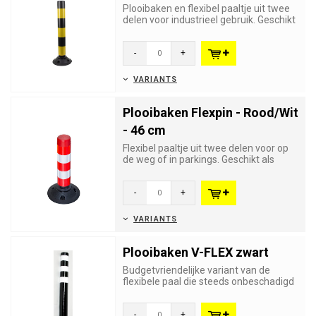
Plooibaken en flexibel paaltje uit twee
delen voor industrieel gebruik. Geschikt
als afbakening of a...
-
+
VARIANTS
Plooibaken Flexpin - Rood/Wit
- 46 cm
Flexibel paaltje uit twee delen voor op
de weg of in parkings. Geschikt als
afbakening of als flexib...
-
+
VARIANTS
Plooibaken V-FLEX zwart
Budgetvriendelijke variant van de
flexibele paal die steeds onbeschadigd
terugkeert naar zijn oorspr...
-
+