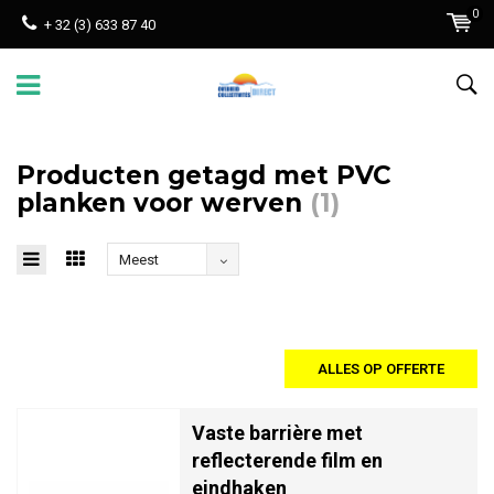
0
+ 32 (3) 633 87 40
Producten getagd met PVC
planken voor werven
(1)
Meest
bekeken
ALLES OP OFFERTE
Vaste barrière met
reflecterende film en
eindhaken