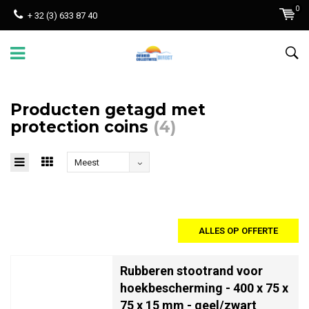
0
+ 32 (3) 633 87 40
Producten getagd met
protection coins
(4)
Meest
bekeken
ALLES OP OFFERTE
Rubberen stootrand voor
hoekbescherming - 400 x 75 x
75 x 15 mm - geel/zwart