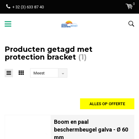
0
+ 32 (3) 633 87 40
Producten getagd met
protection bracket
(1)
Meest
bekeken
ALLES OP OFFERTE
Boom en paal
beschermbeugel galva - Ø 60
mm