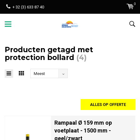
0
+ 32 (3) 633 87 40
Producten getagd met
protection bollard
(4)
Meest
bekeken
ALLES OP OFFERTE
Rampaal Ø 159 mm op
voetplaat - 1500 mm -
geel/zwart