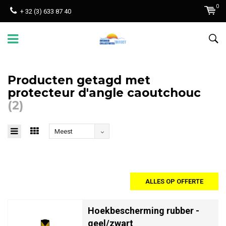
0
+ 32 (3) 633 87 40
Producten getagd met
protecteur d'angle caoutchouc
(2)
Meest
bekeken
ALLES OP OFFERTE
Hoekbescherming rubber -
geel/zwart