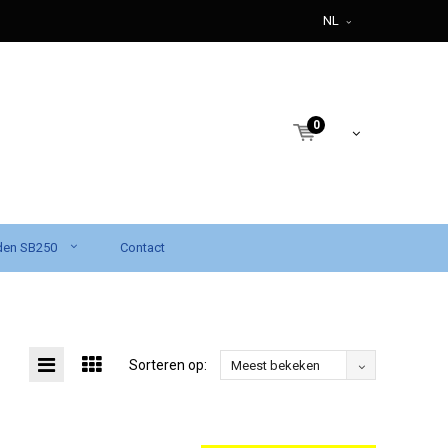
NL
0
den SB250
Contact
Sorteren op:
Meest bekeken