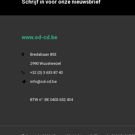
Schrijf in voor onze nieuwsbrief
www.od-cd.be
Bredabaan 853
2990 Wuustwezel
+32 (0) 3 633 87 40
info@od-cd.be
BTW n°: BE 0403.652.434