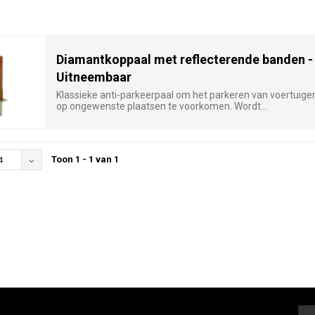
Diamantkoppaal met reflecterende banden -
Uitneembaar
Klassieke anti-parkeerpaal om het parkeren van voertuige
op ongewenste plaatsen te voorkomen. Wordt...
Toon 1 - 1 van 1
4