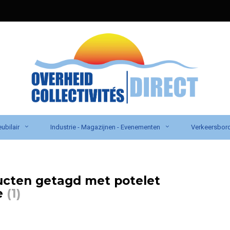
ubilair
Industrie - Magazijnen - Evenementen
Verkeersbor
cten getagd met potelet
e
(1)