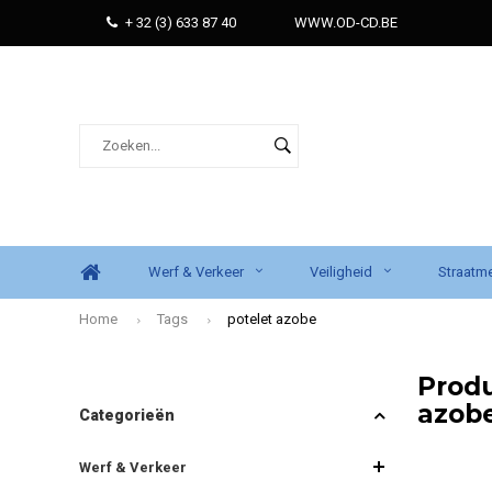
+ 32 (3) 633 87 40
WWW.OD-CD.BE
Werf & Verkeer
Veiligheid
Straatme
Home
Tags
potelet azobe
Produ
azob
Categorieën
Werf & Verkeer