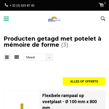
0
+ 32 (3) 633 87 40
Producten getagd met potelet à
mémoire de forme
(3)
Meest
bekeken
ALLES OP OFFERTE
Flexibele rampaal op
voetplaat - Ø 100 mm x 800
mm