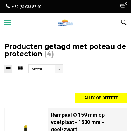
0
+ 32 (3) 633 87 40
Producten getagd met poteau de
protection
(4)
Meest
bekeken
ALLES OP OFFERTE
Rampaal Ø 159 mm op
voetplaat - 1500 mm -
geel/zwart