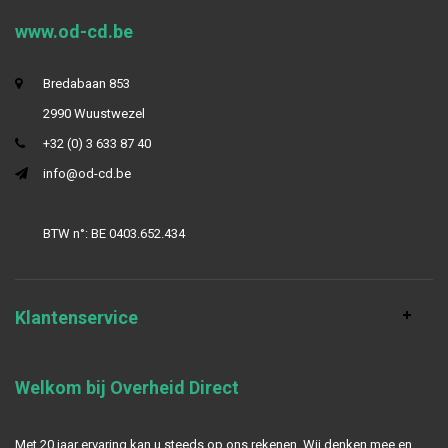
www.od-cd.be
Bredabaan 853
2990 Wuustwezel
+32 (0) 3 633 87 40
info@od-cd.be
BTW n°: BE 0403.652.434
Klantenservice
Welkom bij Overheid Direct
Met 20 jaar ervaring kan u steeds op ons rekenen. Wij denken mee en