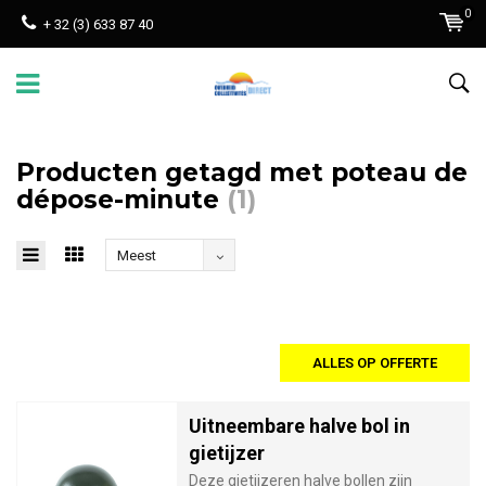
0
+ 32 (3) 633 87 40
Producten getagd met poteau de
dépose-minute
(1)
Meest
bekeken
ALLES OP OFFERTE
Uitneembare halve bol in
gietijzer
Deze gietijzeren halve bollen zijn