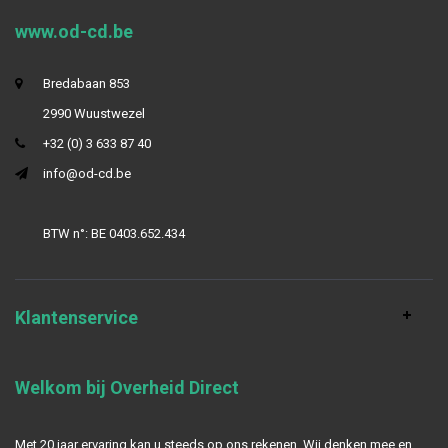
www.od-cd.be
Bredabaan 853
2990 Wuustwezel
+32 (0) 3 633 87 40
info@od-cd.be
BTW n°: BE 0403.652.434
Klantenservice
Welkom bij Overheid Direct
Met 20 jaar ervaring kan u steeds op ons rekenen. Wij denken mee en