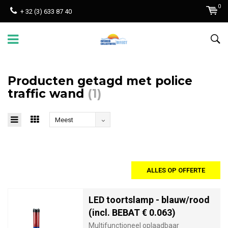
0
+ 32 (3) 633 87 40
Producten getagd met police
traffic wand
(1)
Meest
bekeken
ALLES OP OFFERTE
LED toortslamp - blauw/rood
(incl. BEBAT € 0.063)
Multifunctioneel oplaadbaar