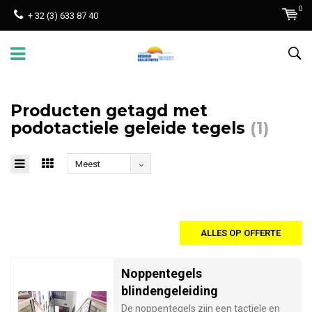
0
+ 32 (3) 633 87 40
Producten getagd met
podotactiele geleide tegels
(1)
Meest
bekeken
ALLES OP OFFERTE
Noppentegels
blindengeleiding
De noppentegels zijn een tactiele en