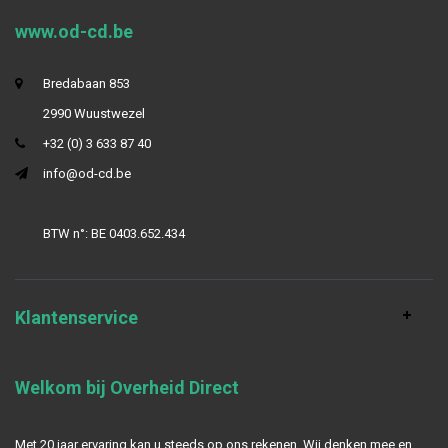
www.od-cd.be
Bredabaan 853
2990 Wuustwezel
+32 (0) 3 633 87 40
info@od-cd.be
BTW n°: BE 0403.652.434
Klantenservice
Welkom bij Overheid Direct
Met 20 jaar ervaring kan u steeds op ons rekenen. Wij denken mee en