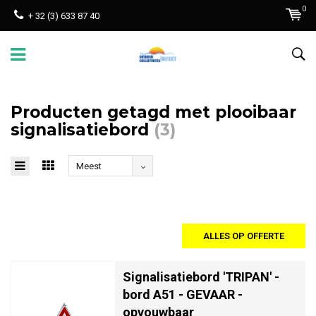
0
+ 32 (3) 633 87 40
Producten getagd met plooibaar
signalisatiebord
(3)
Meest
bekeken
ALLES OP OFFERTE
Signalisatiebord 'TRIPAN' -
bord A51 - GEVAAR -
opvouwbaar