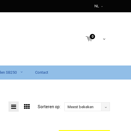
NL
0
den SB250
Contact
Sorteren op:
Meest bekeken