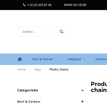
+ 32 (3) 633 87 40
WWW.OD-CD.BE
Werf & Verkeer
Veiligheid
Straatme
Home
Tags
Plastic chains
Produ
chai
Categorieën
Werf & Verkeer