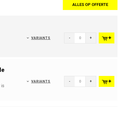
ALLES OP OFFERTE
-
+
VARIANTS
de
-
+
VARIANTS
 is