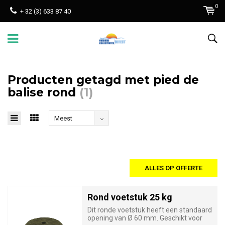
0
+ 32 (3) 633 87 40
Producten getagd met pied de
balise rond
(1)
Meest
bekeken
ALLES OP OFFERTE
Rond voetstuk 25 kg
Dit ronde voetstuk heeft een standaard
opening van Ø 60 mm. Geschikt voor