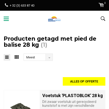
0
+ 32 (3) 633 87 40
Producten getagd met pied de
balise 28 kg
(1)
Meest
bekeken
ALLES OP OFFERTE
Voetstuk 'PLASTOBLOK' 28 kg
Dit zwaar voetstuk uit gerecycleerd
kunststof is met zijn verschillende