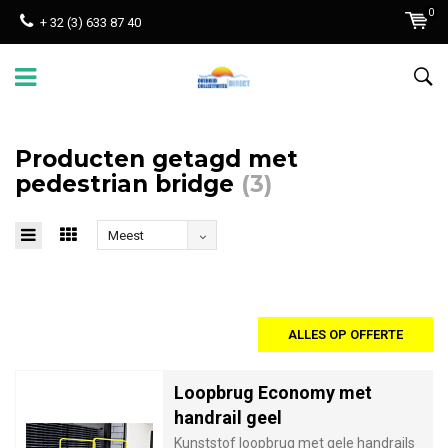
0
+ 32 (3) 633 87 40
Producten getagd met
pedestrian bridge
(3)
Meest
bekeken
ALLES OP OFFERTE
Loopbrug Economy met
handrail geel
Kunststof loopbrug met gele handrails