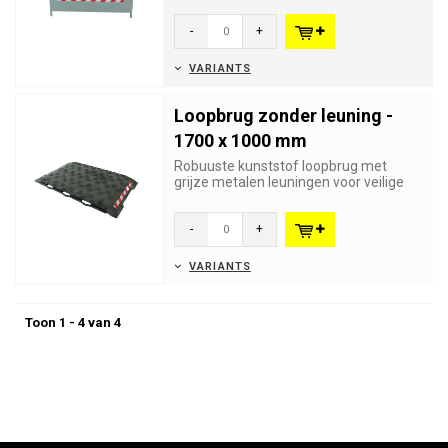
beschadigde leuningen voor de
loopbrug ...
-
+
VARIANTS
Loopbrug zonder leuning -
1700 x 1000 mm
Robuuste kunststof loopbrug met
grijze metalen leuningen voor veilige
doorgang op werven. Licht, UV-...
-
+
VARIANTS
Toon 1 - 4 van 4