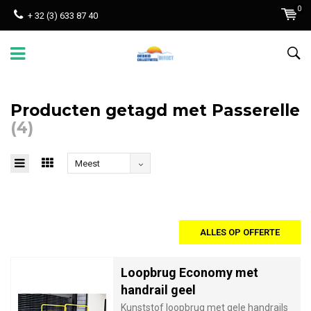
0
+ 32 (3) 633 87 40
Producten getagd met Passerelle
(4)
Meest
bekeken
ALLES OP OFFERTE
Loopbrug Economy met
handrail geel
Kunststof loopbrug met gele handrails