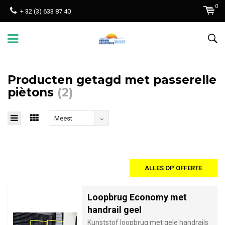
0
+ 32 (3) 633 87 40
Producten getagd met passerelle
piètons
(2)
Meest
bekeken
ALLES OP OFFERTE
Loopbrug Economy met
handrail geel
Kunststof loopbrug met gele handrails