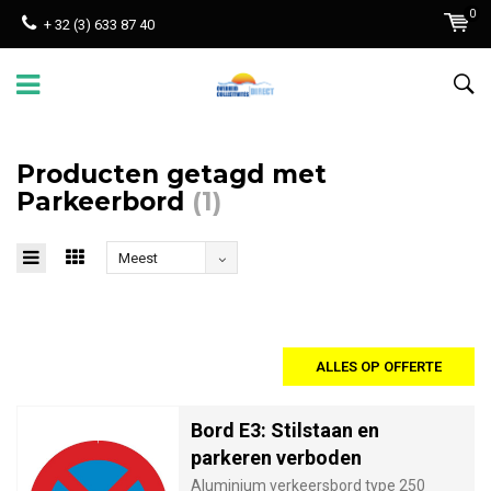
0
+ 32 (3) 633 87 40
Producten getagd met
Parkeerbord
(1)
Meest
bekeken
ALLES OP OFFERTE
Bord E3: Stilstaan en
parkeren verboden
Aluminium verkeersbord type 250