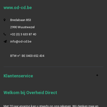
www.od-cd.be
Bredabaan 853
2990 Wuustwezel
+32 (0) 3 633 87 40
info@od-cd.be
BTW n°: BE 0403.652.434
Klantenservice
Welkom bij Overheid Direct
Met 20 jaar ervaring kan u steeds op ons rekenen. Wij denken mee en