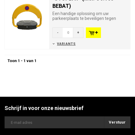
BEBAT)
Een handige oplossing om uw
parkeerplaats te beveiligen tegen
andere voertuigen.
Open de beugel zo...
-
+
VARIANTS
Toon 1 - 1 van 1
Schrijf in voor onze nieuwsbrief
Verstuur