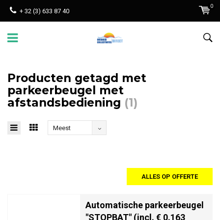
0
+ 32 (3) 633 87 40
Producten getagd met
parkeerbeugel met
afstandsbediening
(1)
Meest
bekeken
ALLES OP OFFERTE
Automatische parkeerbeugel
"STOPBAT" (incl. € 0.163