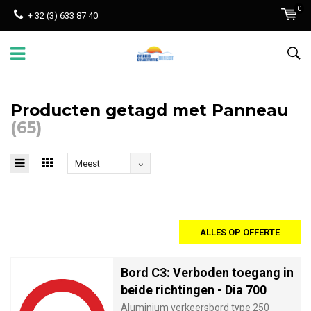
0
+ 32 (3) 633 87 40
Producten getagd met Panneau
(65)
Meest
bekeken
ALLES OP OFFERTE
Bord C3: Verboden toegang in
beide richtingen - Dia 700
Aluminium verkeersbord type 250