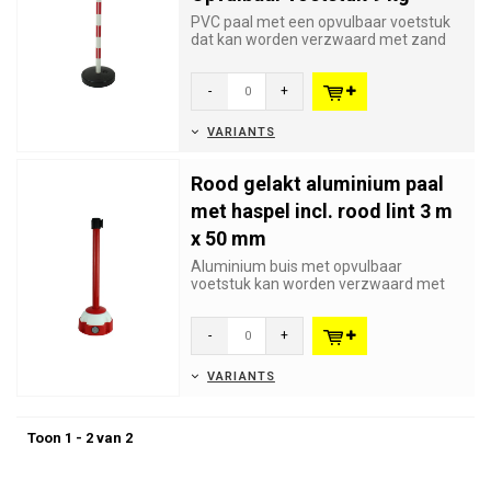
PVC paal met een opvulbaar voetstuk
dat kan worden verzwaard met zand
of grind tot 9 kg. Voorzien va...
-
+
VARIANTS
Rood gelakt aluminium paal
met haspel incl. rood lint 3 m
x 50 mm
Aluminium buis met opvulbaar
voetstuk kan worden verzwaard met
zand of grind tot 13 kg. Uitgerust me...
-
+
VARIANTS
Toon 1 - 2 van 2