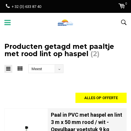
0
+ 32 (3) 633 87 40
Producten getagd met paaltje
met rood lint op haspel
(2)
Meest
bekeken
ALLES OP OFFERTE
Paal in PVC met haspel en lint
3 m x 50 mm rood / wit -
Opvulbaar voetstuk 9 kg