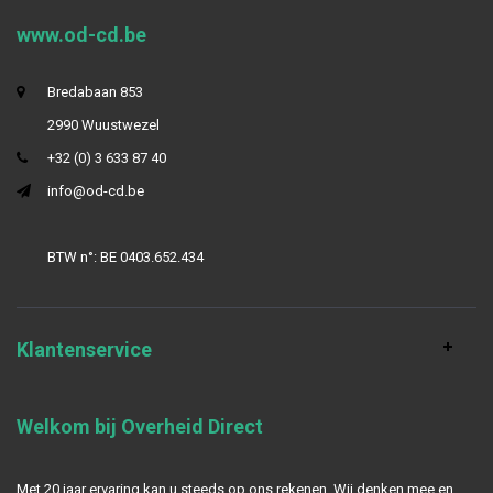
www.od-cd.be
Bredabaan 853
2990 Wuustwezel
+32 (0) 3 633 87 40
info@od-cd.be
BTW n°: BE 0403.652.434
Klantenservice
Welkom bij Overheid Direct
Met 20 jaar ervaring kan u steeds op ons rekenen. Wij denken mee en