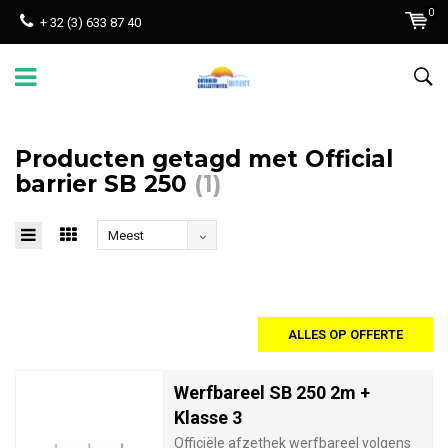
0
+ 32 (3) 633 87 40
Producten getagd met Official
barrier SB 250
(1)
Meest
bekeken
ALLES OP OFFERTE
Werfbareel SB 250 2m +
Klasse 3
Officiële afzethek werfbareel volgens