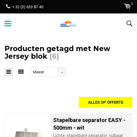
0
+ 32 (3) 633 87 40
Producten getagd met New
Jersey blok
(6)
Meest
bekeken
ALLES OP OFFERTE
Stapelbare separator EASY -
500mm - wit
Lichte. stapelbare separator. vulbaar