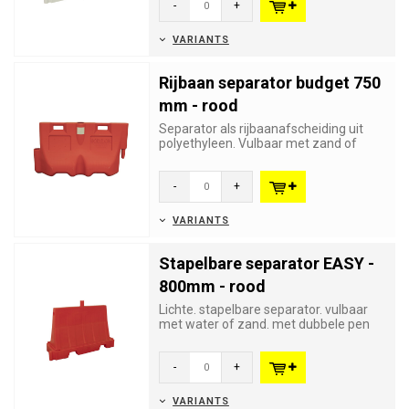
-
+
VARIANTS
Rijbaan separator budget 750
mm - rood
Separator als rijbaanafscheiding uit
polyethyleen. Vulbaar met zand of
water. Uitstekende kwaliteit ...
-
+
VARIANTS
Stapelbare separator EASY -
800mm - rood
Lichte. stapelbare separator. vulbaar
met water of zand. met dubbele pen
en gat verbinding die ook t...
-
+
VARIANTS