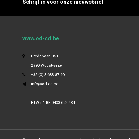
Schrijf in voor onze nieuwsbrief
www.od-cd.be
Bredabaan 853
2990 Wuustwezel
+32 (0) 3 633 87 40
info@od-cd.be
BTW n°: BE 0403.652.434