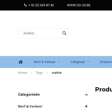
+ 32 (3) 633 87 40
WWW.OD-CD.BE
Werf & Verkeer
Veiligheid
Straatme
Home
Tags
marker
Prod
Categorieën
Werf & Verkeer