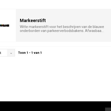
Markeerstift
Witte markeerstift voor het beschrijven van de blauwe
onderborden van parkeerverbodsbakens. Afwasbaa...
Toon 1 - 1 van 1
4