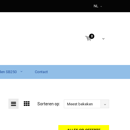
NL
0
den SB250
Contact
Sorteren op:
Meest bekeken