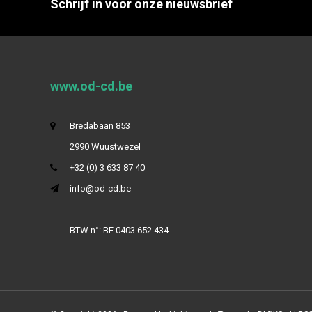
Schrijf in voor onze nieuwsbrief
www.od-cd.be
Bredabaan 853
2990 Wuustwezel
+32 (0) 3 633 87 40
info@od-cd.be
BTW n°: BE 0403.652.434