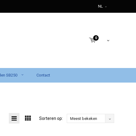
NL
0
den SB250
Contact
Sorteren op:
Meest bekeken