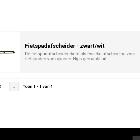
Fietspadafscheider - zwart/wit
De fietspadafscheider dient als fysieke afscheiding voor
fietspaden van rijbanen. Hij is gemaakt uit...
Toon 1 - 1 van 1
4