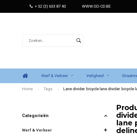
+ 32 (3) 633 87 40
WWW.OD-CD.BE
Werf & Verkeer
Veiligheid
Straatme
Home
Tags
Lane divider. bicycle lane divider. bicycle 
Prod
divide
Categorieën
lane 
delin
Werf & Verkeer