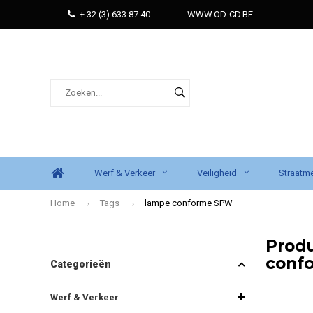
+ 32 (3) 633 87 40
WWW.OD-CD.BE
Werf & Verkeer
Veiligheid
Straatme
Home
Tags
lampe conforme SPW
Prod
conf
Categorieën
Werf & Verkeer