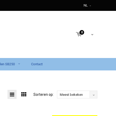
NL
0
den SB250
Contact
Sorteren op:
Meest bekeken