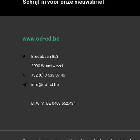
Schrijf in voor onze nieuwsbrief
www.od-cd.be
Bredabaan 853
2990 Wuustwezel
+32 (0) 3 633 87 40
info@od-cd.be
BTW n°: BE 0403.652.434