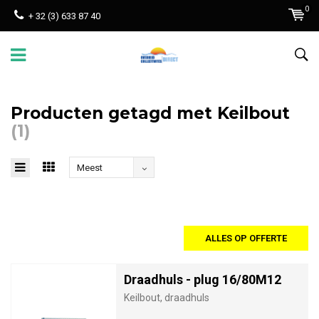
0
+ 32 (3) 633 87 40
Producten getagd met Keilbout
(1)
Meest
bekeken
ALLES OP OFFERTE
Draadhuls - plug 16/80M12
Keilbout, draadhuls