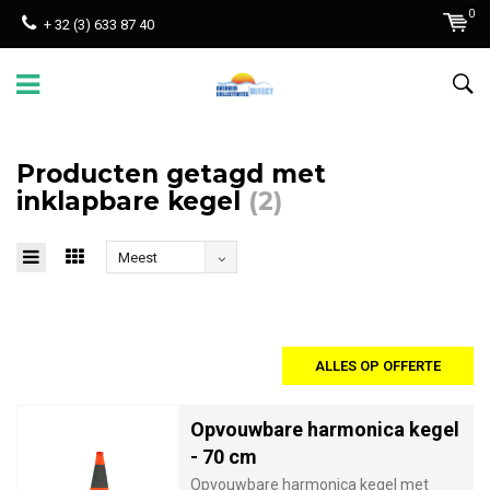
0
+ 32 (3) 633 87 40
Producten getagd met
inklapbare kegel
(2)
Meest
bekeken
ALLES OP OFFERTE
Opvouwbare harmonica kegel
- 70 cm
Opvouwbare harmonica kegel met