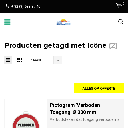
0
+ 32 (3) 633 87 40
Producten getagd met Icône
(2)
Meest
bekeken
ALLES OP OFFERTE
Pictogram 'Verboden
Toegang' Ø 300 mm
Verbodsteken dat toegang verboden is.