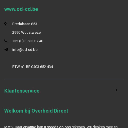
www.od-cd.be
Bredabaan 853
2990 Wuustwezel
+32 (0) 3 633 87 40
info@od-cd.be
BTW n°: BE 0403.652.434
Klantenservice
Welkom bij Overheid Direct
Met 20 jaar ervaring kan u steeds op ons rekenen. Wij denken mee en