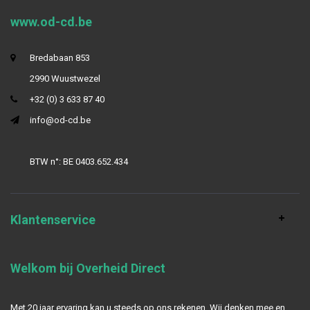
www.od-cd.be
Bredabaan 853
2990 Wuustwezel
+32 (0) 3 633 87 40
info@od-cd.be
BTW n°: BE 0403.652.434
Klantenservice
Welkom bij Overheid Direct
Met 20 jaar ervaring kan u steeds op ons rekenen. Wij denken mee en