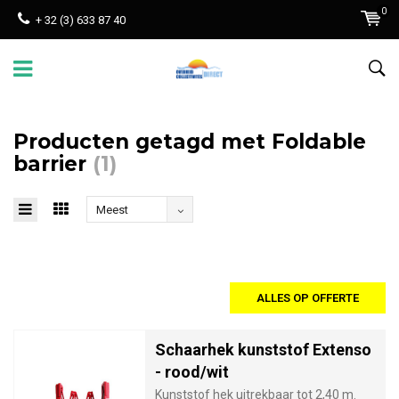
0
+ 32 (3) 633 87 40
Producten getagd met Foldable
barrier
(1)
Meest
bekeken
ALLES OP OFFERTE
Schaarhek kunststof Extenso
- rood/wit
Kunststof hek uitrekbaar tot 2,40 m.