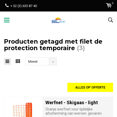
0
+ 32 (3) 633 87 40
Producten getagd met filet de
protection temporaire
(3)
Meest
bekeken
ALLES OP OFFERTE
Werfnet - Skigaas - light
Oranje werfnet voor tijdelijke
afscherming van werven. gevaren.