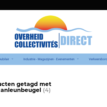
ubilair
Industrie - Magazijnen - Evenementen
Verkeersbor
ucten getagd met
saanleunbeugel
(4)