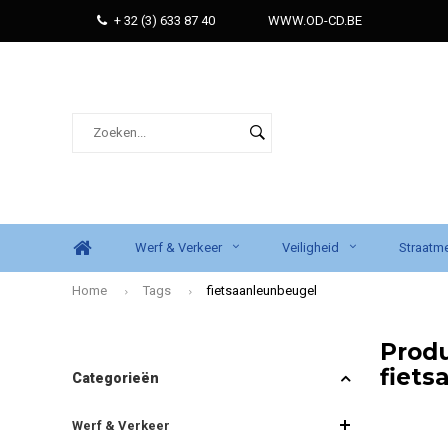
+ 32 (3) 633 87 40
WWW.OD-CD.BE
Werf & Verkeer
Veiligheid
Straatme
Home
Tags
fietsaanleunbeugel
Prod
fiet
Categorieën
Werf & Verkeer