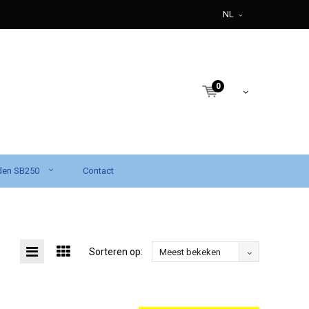
NL
0
den SB250
Contact
Sorteren op:
Meest bekeken