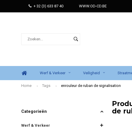
+ 32 (3) 633 87 40
WWW.OD-CD.BE
Werf & Verkeer
Veiligheid
Straatme
Home
Tags
enrouleur de ruban de signalisation
Produ
de ru
Categorieën
Werf & Verkeer