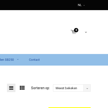
NL
0
den SB250
Contact
Sorteren op:
Meest bekeken