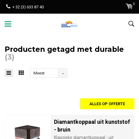
0
+ 32 (3) 633 87 40
Producten getagd met durable
(3)
Meest
bekeken
ALLES OP OFFERTE
Diamantkoppaal uit kunststof
- bruin
Klassieke diamantkoppaal - uit